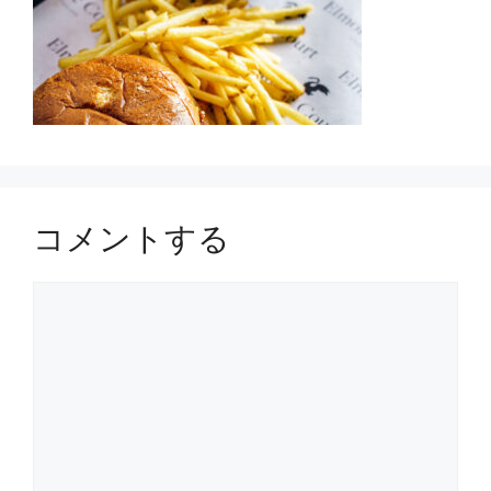
コメントする
コ
メ
ン
ト