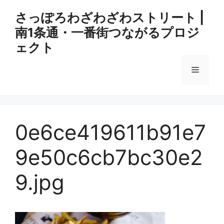
コ
さっぽろわざわざわストリート |
ン
南1条通・一番街つながるプロジ
テ
ン
ェクト
ツ
へ
メ
ス
キ
ニ
ッ
プ
0e6ce419611b91e7
ュ
9e50c6cb7bc30e2
ー
9.jpg