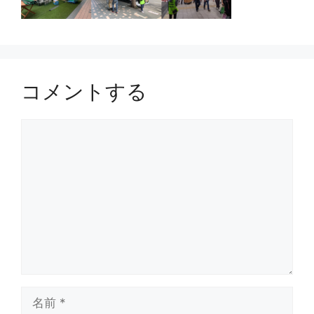
コメントする
コ
メ
ン
ト
名
前