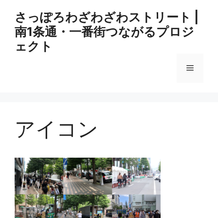
コ
さっぽろわざわざわストリート |
ン
南1条通・一番街つながるプロジ
テ
ン
ェクト
ツ
へ
メ
ス
キ
ニ
ッ
プ
アイコン
ュ
ー