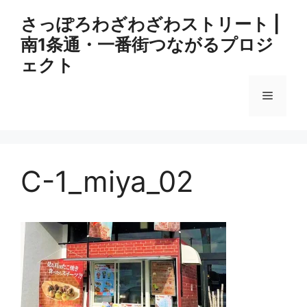
コ
さっぽろわざわざわストリート |
ン
南1条通・一番街つながるプロジ
テ
ン
ェクト
ツ
へ
メ
ス
キ
ニ
ッ
プ
C-1_miya_02
ュ
ー