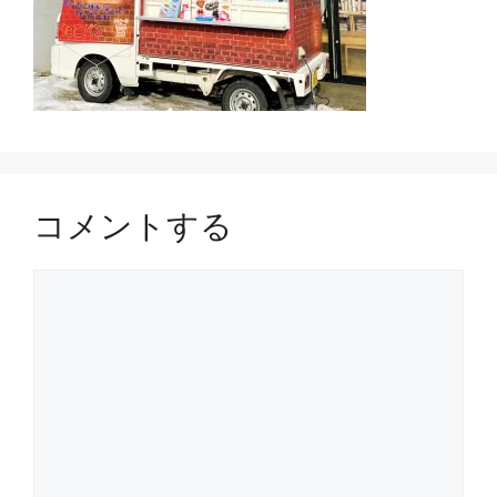
コメントする
コ
メ
ン
ト