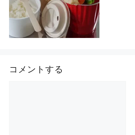
コメントする
コ
メ
ン
ト