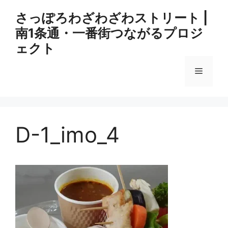
コ
さっぽろわざわざわストリート |
ン
南1条通・一番街つながるプロジ
テ
ン
ェクト
ツ
へ
メ
ス
キ
ニ
ッ
プ
D-1_imo_4
ュ
ー