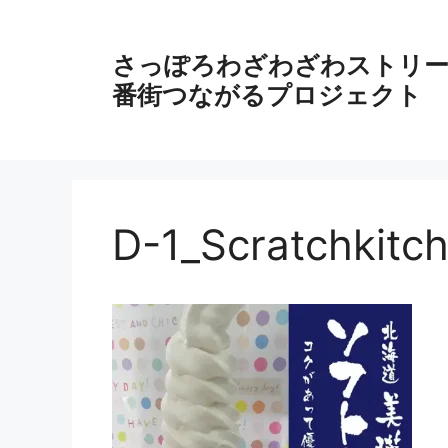
コ
ン
さっぽろわざわざわストリート
テ
ン
番街つながるプロジェクト
ツ
へ
ス
キ
ッ
D-1_Scratchkitc
プ