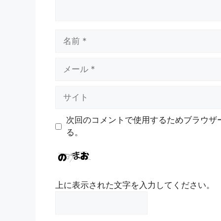
名
前
メ
ー
ル
サ
イ
ト
次回のコメントで使用するためブラウザ
る。
上に表示された文字を入力してください。