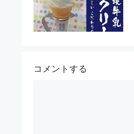
コメントする
コ
メ
ン
ト